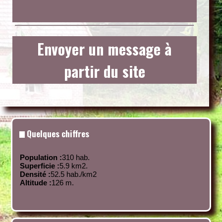
Envoyer un message à
partir du site
Quelques chiffres
Population :
310 hab.
Superficie :
5.9 km
2
.
Densité :
52.5 hab./km
2
Altitude :
126 m.