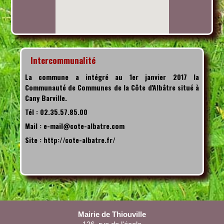
Intercommunalité
La commune a intégré au 1er janvier 2017 la
Communauté de Communes de la Côte d'Albâtre situé à
Cany Barville.
Tél : 02.35.57.85.00
Mail : e-mail@cote-albatre.com
Site : http://cote-albatre.fr/
Mairie de Thiouville